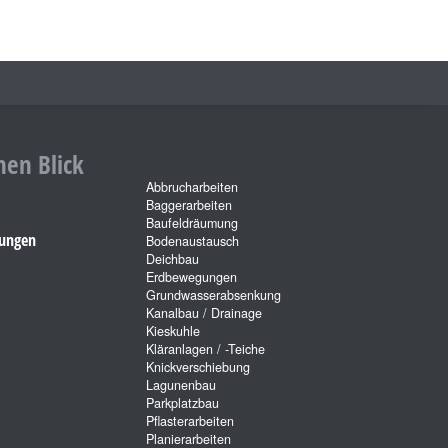
nen Blick
Abbrucharbeiten
Baggerarbeiten
Baufeldräumung
tungen
Bodenaustausch
Deichbau
Erdbewegungen
Grundwasserabsenkung
Kanalbau / Drainage
Kieskuhle
Kläranlagen / -Teiche
Knickverschiebung
Lagunenbau
Parkplatzbau
Pflasterarbeiten
Planierarbeiten