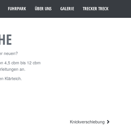
FUHRPARK
ÜBER UNS
GALERIE
TRECKER TRECK
HE
ner neuen?
von 4,5 cbm bis 12 cbm
rleitungen an.
n Klärteich.
Knickverschiebung